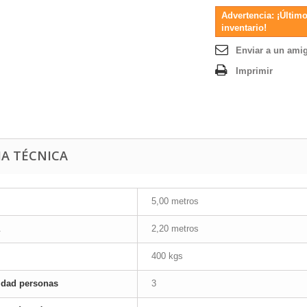
Advertencia: ¡Último
inventario!
Enviar a un ami
Imprimir
HA TÉCNICA
5,00 metros
2,20 metros
400 kgs
idad personas
3