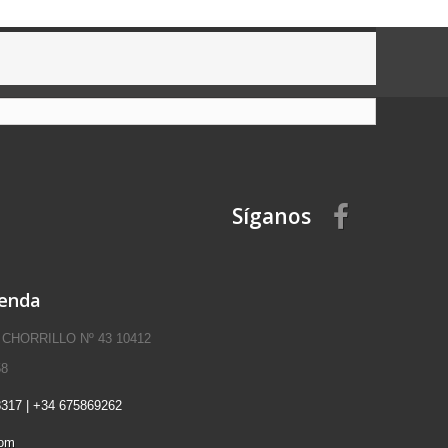
Síganos
ienda
 CHORRILLO Nº 43 10412
58
317 | +34 675869262
com