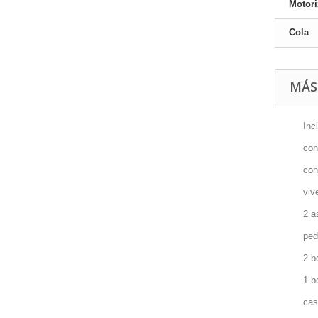
Motor
Cola
MÁS
Inc
con
con
viv
2 a
ped
2 b
1 b
cas