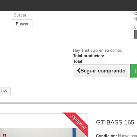
C
N
Buscar
0
Hay 1 artículo en su carrito.
Total productos:
Total
Seguir comprando
 165
¡OFERTA!
GT BASS 165
Condición:
Nuevo pro