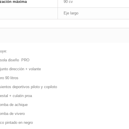
ización máxima
90 cv
Eje largo
luye:
sola diseño PRO
junto dirección + volante
ero 90 litros
sientos deportivos piloto y copiloto
estal + culatin proa
omba de achique
omba de vivero
co pintado en negro