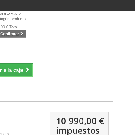
arrito
vacío
ingún producto
,00 €
Total
Confirmar
Ir a la caja
10 990,00 €
impuestos
ducto