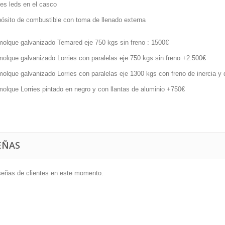
es leds en el casco
ósito de combustible con toma de llenado externa
olque galvanizado Temared eje 750 kgs sin freno : 1500€
olque galvanizado Lorries con paralelas eje 750 kgs sin freno +2.500€
olque galvanizado Lorries con paralelas eje 1300 kgs con freno de inercia y
olque Lorries pintado en negro y con llantas de aluminio +750€
EÑAS
señas de clientes en este momento.