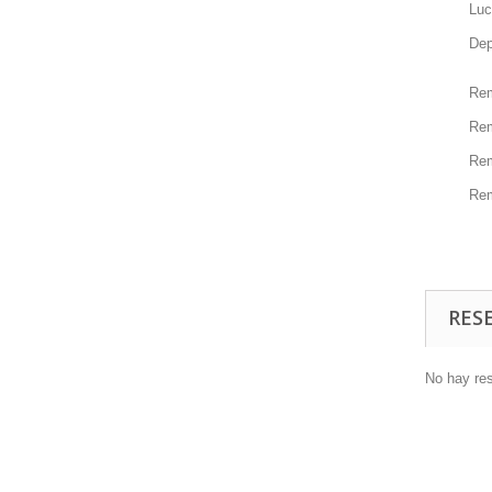
Luc
Dep
Rem
Rem
Rem
Rem
RES
No hay re