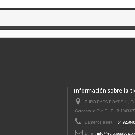
Información sobre la t
EURO BASS BOAT S.L., C/
Garganta la Olla C.I.F.: B-104332
Llámenos ahora:
+34 925848
Email:
info@eurobassboat.