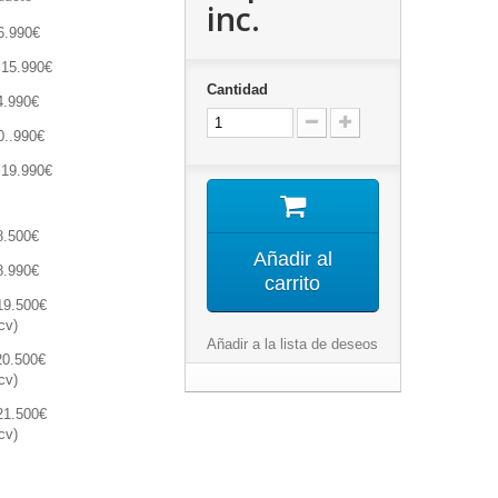
inc.
6.990€
 15.990€
Cantidad
4.990€
0..990€
 19.990€
8.500€
Añadir al
8.990€
carrito
19.500€
cv)
Añadir a la lista de deseos
20.500€
cv)
21.500€
cv)