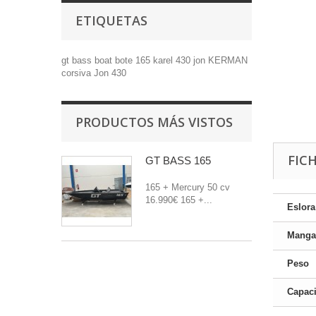
ETIQUETAS
gt
bass boat
bote
165
karel
430
jon
KERMAN
corsiva
Jon 430
PRODUCTOS MÁS VISTOS
FIC
GT BASS 165
165 + Mercury 50 cv
16.990€ 165 +...
Eslora
Manga
Peso
Capac