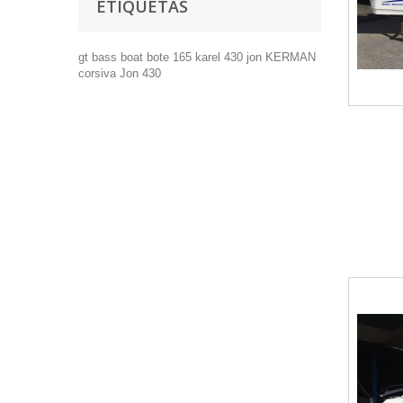
ETIQUETAS
gt
bass boat
bote
165
karel
430
jon
KERMAN
corsiva
Jon 430