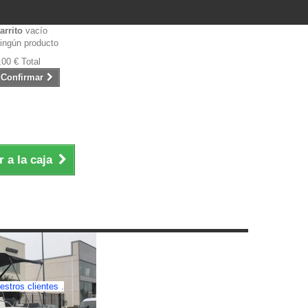
arrito
vacío
ingún producto
,00 €
Total
Confirmar
Ir a la caja
stros clientes .