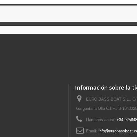
Información sobre la t
EURO BASS BOAT S.L., C/
Garganta la Olla C.I.F.: B-104332
Llámenos ahora:
+34 925848
Email:
info@eurobassboat.