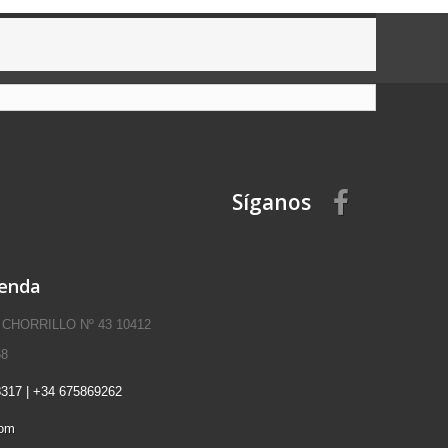
Síganos
ienda
 CHORRILLO Nº 43 10412
58
317 | +34 675869262
com